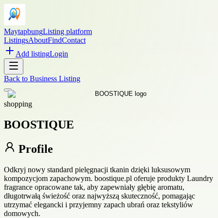
Maytapbung
Listing platform
Listings
About
Find
Contact
Add listing
Login
Back to
Business Listing
shopping
BOOSTIQUE
Profile
Odkryj nowy standard pielęgnacji tkanin dzięki luksusowym
kompozycjom zapachowym. boostique.pl oferuje produkty Laundry
fragrance opracowane tak, aby zapewniały głębię aromatu,
długotrwałą świeżość oraz najwyższą skuteczność, pomagając
utrzymać elegancki i przyjemny zapach ubrań oraz tekstyliów
domowych.