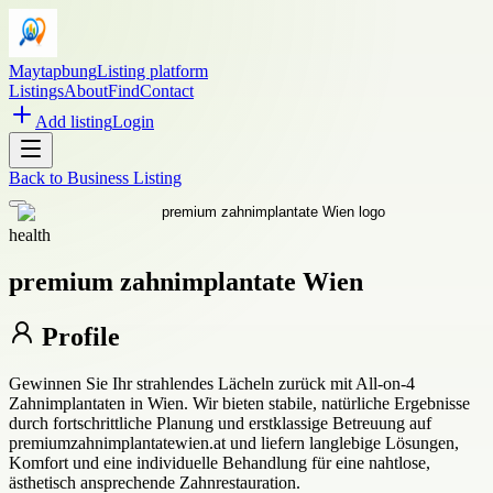
Maytapbung
Listing platform
Listings
About
Find
Contact
Add listing
Login
Back to
Business Listing
health
premium zahnimplantate Wien
Profile
Gewinnen Sie Ihr strahlendes Lächeln zurück mit All-on-4
Zahnimplantaten in Wien. Wir bieten stabile, natürliche Ergebnisse
durch fortschrittliche Planung und erstklassige Betreuung auf
premiumzahnimplantatewien.at und liefern langlebige Lösungen,
Komfort und eine individuelle Behandlung für eine nahtlose,
ästhetisch ansprechende Zahnrestauration.