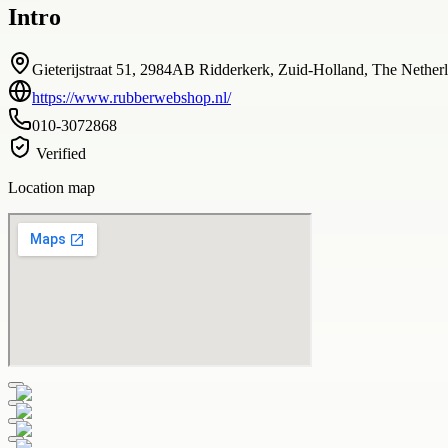
Intro
Gieterijstraat 51, 2984AB Ridderkerk, Zuid-Holland, The Nethe
https://www.rubberwebshop.nl/
010-3072868
Verified
Location map