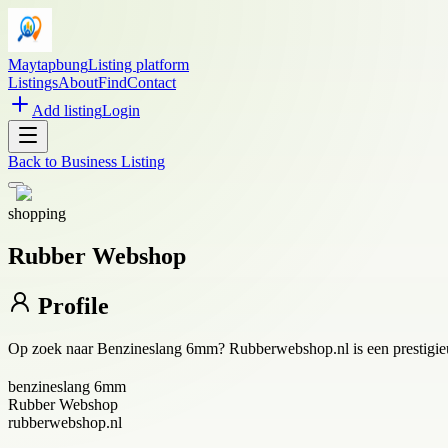
Maytapbung
Listing platform
Listings
About
Find
Contact
Add listing
Login
Back to
Business Listing
shopping
Rubber Webshop
Profile
Op zoek naar Benzineslang 6mm? Rubberwebshop.nl is een prestigieuze 
benzineslang 6mm
Rubber Webshop
rubberwebshop.nl