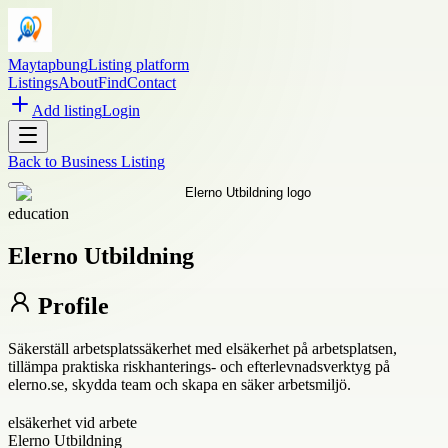
Maytapbung
Listing platform
Listings
About
Find
Contact
Add listing
Login
Back to
Business Listing
education
Elerno Utbildning
Profile
Säkerställ arbetsplatssäkerhet med elsäkerhet på arbetsplatsen,
tillämpa praktiska riskhanterings- och efterlevnadsverktyg på
elerno.se, skydda team och skapa en säker arbetsmiljö.
elsäkerhet vid arbete
Elerno Utbildning