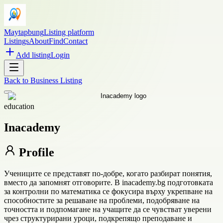
Maytapbung
Listing platform
Listings
About
Find
Contact
Add listing
Login
Back to
Business Listing
education
Inacademy
Profile
Учениците се представят по-добре, когато разбират понятия,
вместо да запомнят отговорите. В inacademy.bg подготовката
за контролни по математика се фокусира върху укрепване на
способностите за решаване на проблеми, подобряване на
точността и подпомагане на учащите да се чувстват уверени
чрез структурирани уроци, подкрепящо преподаване и